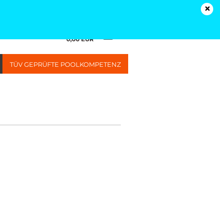
Kundenlogin
Merkzettel
Ihr Warenkorb
0,00 EUR
TÜV GEPRÜFTE POOLKOMPETENZ