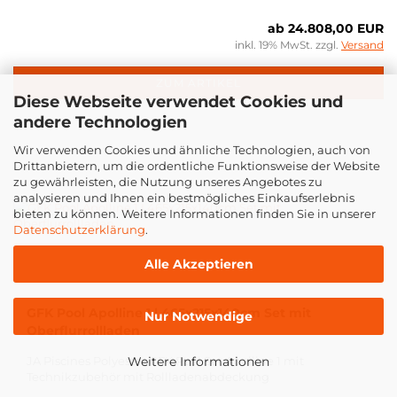
ab 24.808,00 EUR
inkl. 19% MwSt. zzgl.
Versand
ZUM ARTIKEL
Diese Webseite verwendet Cookies und
andere Technologien
Wir verwenden Cookies und ähnliche Technologien, auch von
Drittanbietern, um die ordentliche Funktionsweise der Website
zu gewährleisten, die Nutzung unseres Angebotes zu
analysieren und Ihnen ein bestmögliches Einkaufserlebnis
bieten zu können. Weitere Informationen finden Sie in unserer
Datenschutzerklärung
.
Alle Akzeptieren
GFK Pool Apolline 1 | 465x215x140cm Set mit
Nur Notwendige
Oberflurrollladen
JA Piscines Polyester GFK Pool Set Apolline 1 mit
Weitere Informationen
Technikzubehör mit Rollladenabdeckung