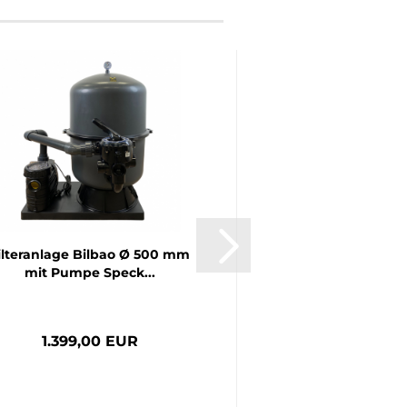
ilteranlage Bilbao Ø 500 mm
Poolrandsteine Be
mit Pumpe Speck...
aus Naturste
1.399,00 EUR
ab 2.339,0