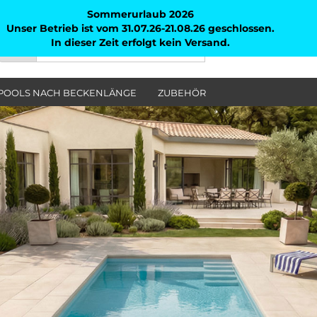
Sommerurlaub 2026
Unser Betrieb ist vom 31.07.26-21.08.26 geschlossen.
In dieser Zeit erfolgt kein Versand.
Suche...
Alle
POOLS NACH BECKENLÄNGE
ZUBEHÖR