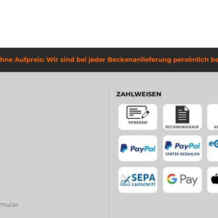
hne Aufpreis: Wir sind bei jeder Beckenanlieferung persönlich be
ZAHLWEISEN
rmular