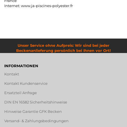
France
Internet: www.ja-piscines-polyester.fr
Unser Service ohne Aufpreis: Wir sind bei jeder
Beckenanlieferung persönlich bei Ihnen vor Ort!
INFORMATIONEN
Kontakt
Kontakt Kundenservice
Ersatzteil Anfrage
DIN EN 16582 Sicherheitshinweise
Hinweise Garantie GFK Becken
Versand- & Zahlungsbedingungen