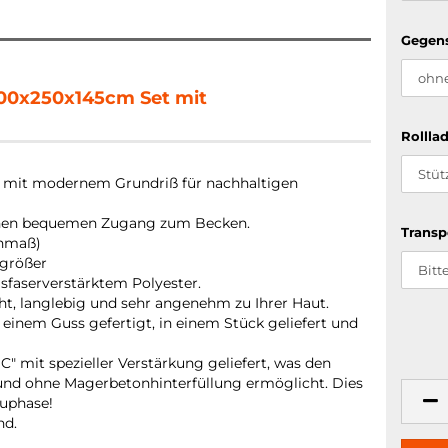
Gegen
 400x250x145cm Set mit
Rollla
 mit modernem Grundriß für nachhaltigen
einen bequemen Zugang zum Becken.
Transp
nmaß)
 größer
asfaserverstärktem Polyester.
cht, langlebig und sehr angenehm zu Ihrer Haut.
einem Guss gefertigt, in einem Stück geliefert und
mit spezieller Verstärkung geliefert, was den
und ohne Magerbetonhinterfüllung ermöglicht. Dies
auphase!
nd.