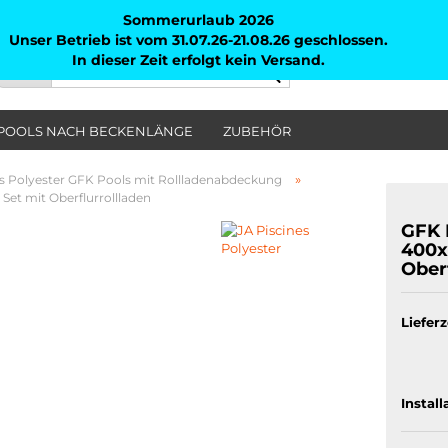
Sommerurlaub 2026
Unser Betrieb ist vom 31.07.26-21.08.26 geschlossen.
In dieser Zeit erfolgt kein Versand.
Suche...
Alle
POOLS NACH BECKENLÄNGE
ZUBEHÖR
»
es Polyester GFK Pools mit Rollladenabdeckung
Set mit Oberflurrollladen
GFK P
400x
Oberf
Lieferz
Install