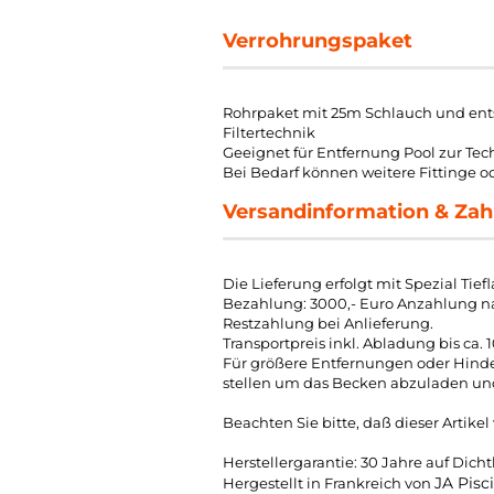
Verrohrungspaket
Rohrpaket mit 25m Schlauch und ent
Filtertechnik
Geeignet für Entfernung Pool zur Techn
Bei Bedarf können weitere Fittinge o
Versandinformation & Zah
Die Lieferung erfolgt mit Spezial Tief
Bezahlung: 3000,- Euro Anzahlung na
Restzahlung bei Anlieferung.
Transportpreis inkl. Abladung bis ca
Für größere Entfernungen oder Hinde
stellen um das Becken abzuladen und
Beachten Sie bitte, daß dieser Artik
Herstellergarantie: 30 Jahre auf Dich
JA Pisc
Hergestellt in Frankreich von