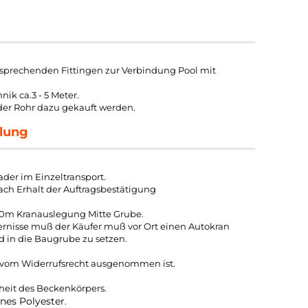
sprechenden Fittingen zur Verbindung Pool mit
ik ca.3 - 5 Meter.
der Rohr dazu gekauft werden.
lung
lader im Einzeltransport.
ch Erhalt der Auftragsbestätigung
. 10m Kranauslegung Mitte Grube.
rnisse muß der Käufer muß vor Ort einen Autokran
 in die Baugrube zu setzen.
el vom Widerrufsrecht ausgenommen ist.
theit des Beckenkörpers.
ines Polyester
.