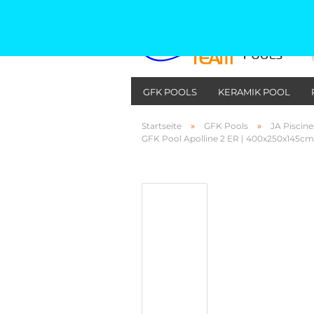
GFK POOLS
KERAMIK POOL
»
»
Startseite
GFK Pools
JA Piscin
GFK Pool Apolline 2 ER | 400x250x145cm 