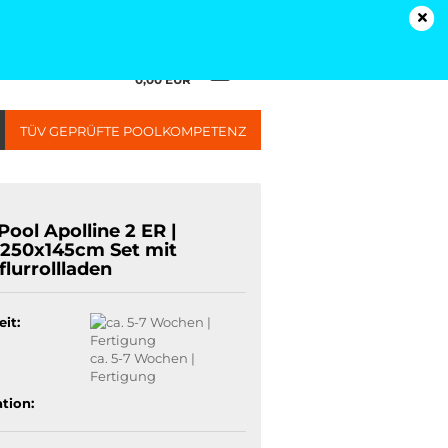
Kundenlogin
Merkzettel
Ihr Warenkorb
0,00 EUR
TÜV GEPRÜFTE POOLKOMPETENZ
ool Apolline 2 ER |
250x145cm Set mit
lurrollladen
eit:
ca. 5-7 Wochen |
Fertigung
ation: