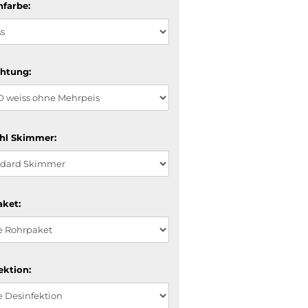
farbe:
htung:
hl Skimmer:
ket:
ektion: