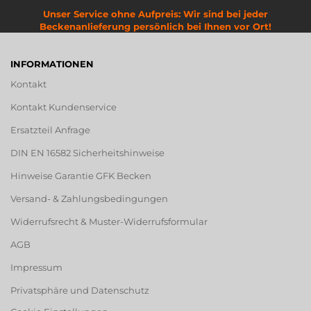
Unser Service ohne Aufpreis: Wir sind bei jeder
Beckenanlieferung persönlich bei Ihnen vor Ort!
INFORMATIONEN
Kontakt
Kontakt Kundenservice
Ersatzteil Anfrage
DIN EN 16582 Sicherheitshinweise
Hinweise Garantie GFK Becken
Versand- & Zahlungsbedingungen
Widerrufsrecht & Muster-Widerrufsformular
AGB
Impressum
Privatsphäre und Datenschutz