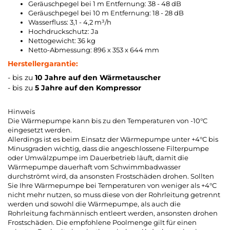
Geräuschpegel bei 1 m Entfernung: 38 - 48 dB
Geräuschpegel bei 10 m Entfernung: 18 - 28 dB
Wasserfluss: 3,1 - 4,2 m³/h
Hochdruckschutz: Ja
Nettogewicht: 36 kg
Netto-Abmessung: 896 x 353 x 644 mm
Herstellergarantie:
- bis zu
10 Jahre auf den Wärmetauscher
- bis zu
5 Jahre auf den Kompressor
Hinweis
Die Wärmepumpe kann bis zu den Temperaturen von -10°C
eingesetzt werden.
Allerdings ist es beim Einsatz der Wärmepumpe unter +4°C bis
Minusgraden wichtig, dass die angeschlossene Filterpumpe
oder Umwälzpumpe im Dauerbetrieb läuft, damit die
Wärmepumpe dauerhaft vom Schwimmbadwasser
durchströmt wird, da ansonsten Frostschäden drohen. Sollten
Sie Ihre Wärmepumpe bei Temperaturen von weniger als +4°C
nicht mehr nutzen, so muss diese von der Rohrleitung getrennt
werden und sowohl die Wärmepumpe, als auch die
Rohrleitung fachmännisch entleert werden, ansonsten drohen
Frostschäden. Die empfohlene Poolmenge gilt für einen