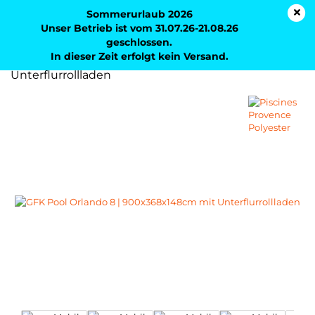
Sommerurlaub 2026
Unser Betrieb ist vom 31.07.26-21.08.26
geschlossen.
In dieser Zeit erfolgt kein Versand.
GFK Pool Orlando 8 | 900x368x148cm mit
Unterflurrollladen