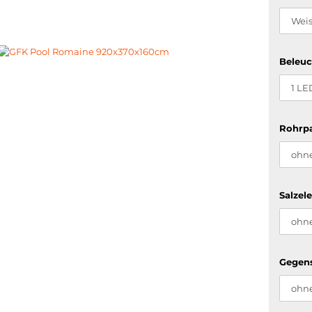
Beleuc
Rohrpa
Salzel
Gegen