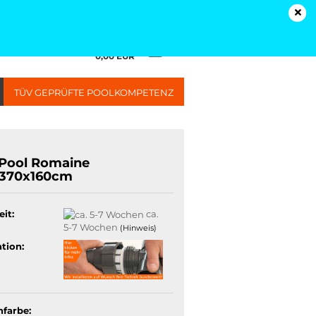
Kundenlogin
Merkzettel
Ihr Warenkorb
0,00 EUR
TÜV GEPRÜFTE POOLKOMPETENZ
Pool Romaine
370x160cm
eit:
ca.
5-7 Wochen
(Hinweis)
ation:
farbe: