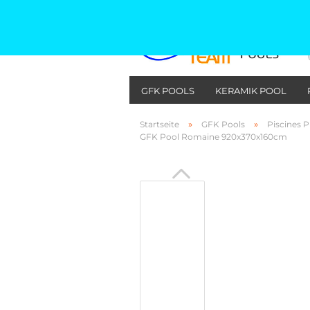
GFK POOLS
KERAMIK POOL
»
»
Startseite
GFK Pools
Piscines 
GFK Pool Romaine 920x370x160cm