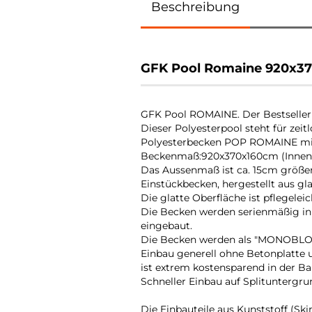
Beschreibung
GFK Pool Romaine 920x3
GFK Pool ROMAINE. Der Bestseller
Dieser Polyesterpool steht für zeit
Polyesterbecken POP ROMAINE mi
Beckenmaß:920x370x160cm (Inne
Das Aussenmaß ist ca. 15cm größe
Einstückbecken, hergestellt aus gl
Die glatte Oberfläche ist pflegelei
Die Becken werden serienmäßig in 
eingebaut.
Die Becken werden als "MONOBLOC" 
Einbau generell ohne Betonplatte 
ist extrem kostensparend in der B
Schneller Einbau auf Splituntergru
Die Einbauteile aus Kunststoff (Sk