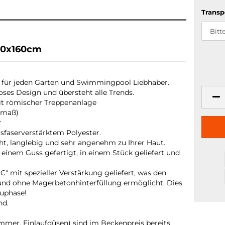
Transp
70x160cm
 für jeden Garten und Swimmingpool Liebhaber.
loses Design und übersteht alle Trends.
t römischer Treppenanlage
nmaß)
r
asfaserverstärktem Polyester.
cht, langlebig und sehr angenehm zu Ihrer Haut.
einem Guss gefertigt, in einem Stück geliefert und
mit spezieller Verstärkung geliefert, was den
und ohne Magerbetonhinterfüllung ermöglicht. Dies
auphase!
nd.
immer, Einlaufdüsen) sind im Beckenpreis bereits