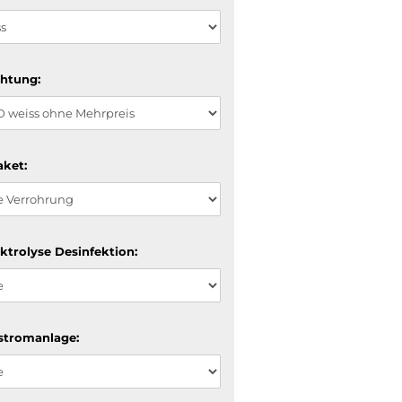
htung:
ket:
ektrolyse Desinfektion:
stromanlage: